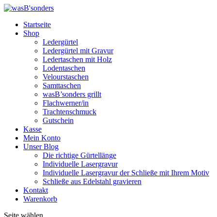
Startseite
Shop
Ledergürtel
Ledergürtel mit Gravur
Ledertaschen mit Holz
Lodentaschen
Velourstaschen
Samttaschen
wasB’sonders grillt
Flachwerner/in
Trachtenschmuck
Gutschein
Kasse
Mein Konto
Unser Blog
Die richtige Gürtellänge
Individuelle Lasergravur
Individuelle Lasergravur der Schließe mit Ihrem Motiv
Schließe aus Edelstahl gravieren
Kontakt
Warenkorb
Seite wählen