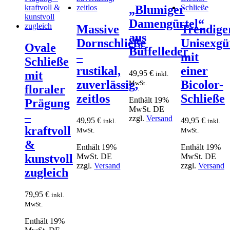
„Blumiger
Damengürtel“
Massive
Trendige
aus
Dornschließe
Unisexgü
Ovale
Büffelleder
–
mit
Schließe
rustikal,
einer
49,95
€
mit
inkl.
zuverlässig,
Bicolor-
MwSt.
floraler
zeitlos
Schließe
Enthält 19%
Prägung
MwSt. DE
–
zzgl.
Versand
49,95
€
49,95
€
inkl.
inkl.
kraftvoll
MwSt.
MwSt.
&
Enthält 19%
Enthält 19%
MwSt. DE
MwSt. DE
kunstvoll
zzgl.
Versand
zzgl.
Versand
zugleich
79,95
€
inkl.
MwSt.
Enthält 19%