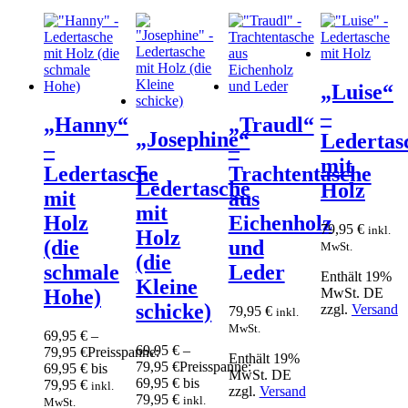
„Luise“
–
„Hanny“
„Traudl“
„Josephine“
Ledertas
–
–
–
mit
Ledertasche
Trachtentasche
Ledertasche
Holz
mit
aus
mit
Holz
Eichenholz
79,95
€
inkl.
Holz
(die
und
MwSt.
(die
schmale
Leder
Enthält 19%
Kleine
MwSt. DE
Hohe)
schicke)
zzgl.
Versand
79,95
€
inkl.
MwSt.
69,95
€
–
69,95
€
–
79,95
€
Preisspanne:
Enthält 19%
79,95
€
Preisspanne:
69,95 € bis
MwSt. DE
69,95 € bis
79,95 €
inkl.
zzgl.
Versand
79,95 €
inkl.
MwSt.