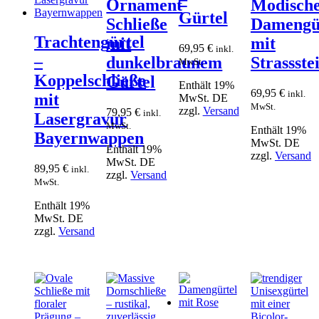
Ornament
Modisch
Gürtel
Schließe
Damengü
Trachtengürtel
mit
mit
69,95
€
inkl.
–
dunkelbraunem
Strassste
MwSt.
Koppelschließe
Gürtel
Enthält 19%
69,95
€
inkl.
mit
MwSt. DE
MwSt.
zzgl.
Versand
79,95
€
inkl.
Lasergravur
MwSt.
Enthält 19%
Bayernwappen
MwSt. DE
Enthält 19%
zzgl.
Versand
MwSt. DE
89,95
€
inkl.
zzgl.
Versand
MwSt.
Enthält 19%
MwSt. DE
zzgl.
Versand