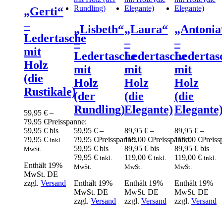
„Gerti“
–
„Lisbeth“
„Laura“
„Antonia
Ledertasche
–
–
–
mit
Ledertasche
Ledertasche
Ledertas
Holz
mit
mit
mit
(die
Holz
Holz
Holz
Rustikale)
(der
(die
(die
Rundling)
Elegante)
Elegante
59,95
€
–
79,95
€
Preisspanne:
59,95 € bis
59,95
€
–
89,95
€
–
89,95
€
–
79,95 €
79,95
€
Preisspanne:
119,00
€
Preisspanne:
119,00
€
Preiss
inkl.
59,95 € bis
89,95 € bis
89,95 € bis
MwSt.
79,95 €
119,00 €
119,00 €
inkl.
inkl.
inkl.
Enthält 19%
MwSt.
MwSt.
MwSt.
MwSt. DE
zzgl.
Versand
Enthält 19%
Enthält 19%
Enthält 19%
MwSt. DE
MwSt. DE
MwSt. DE
zzgl.
Versand
zzgl.
Versand
zzgl.
Versand