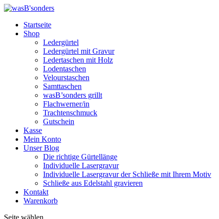
Startseite
Shop
Ledergürtel
Ledergürtel mit Gravur
Ledertaschen mit Holz
Lodentaschen
Velourstaschen
Samttaschen
wasB’sonders grillt
Flachwerner/in
Trachtenschmuck
Gutschein
Kasse
Mein Konto
Unser Blog
Die richtige Gürtellänge
Individuelle Lasergravur
Individuelle Lasergravur der Schließe mit Ihrem Motiv
Schließe aus Edelstahl gravieren
Kontakt
Warenkorb
Seite wählen