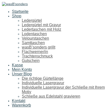
Startseite
Shop
Ledergürtel
Ledergürtel mit Gravur
Ledertaschen mit Holz
Lodentaschen
Velourstaschen
Samttaschen
wasB’sonders grillt
Flachwerner/in
Trachtenschmuck
Gutschein
Kasse
Mein Konto
Unser Blog
Die richtige Gürtellänge
Individuelle Lasergravur
Individuelle Lasergravur der Schließe mit Ihrem
Motiv
Schließe aus Edelstahl gravieren
Kontakt
Warenkorb