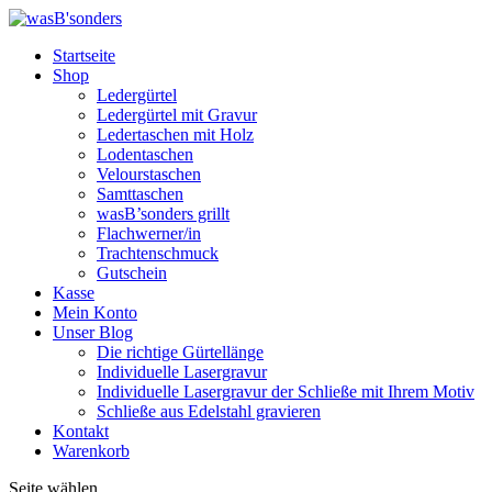
Startseite
Shop
Ledergürtel
Ledergürtel mit Gravur
Ledertaschen mit Holz
Lodentaschen
Velourstaschen
Samttaschen
wasB’sonders grillt
Flachwerner/in
Trachtenschmuck
Gutschein
Kasse
Mein Konto
Unser Blog
Die richtige Gürtellänge
Individuelle Lasergravur
Individuelle Lasergravur der Schließe mit Ihrem Motiv
Schließe aus Edelstahl gravieren
Kontakt
Warenkorb
Seite wählen