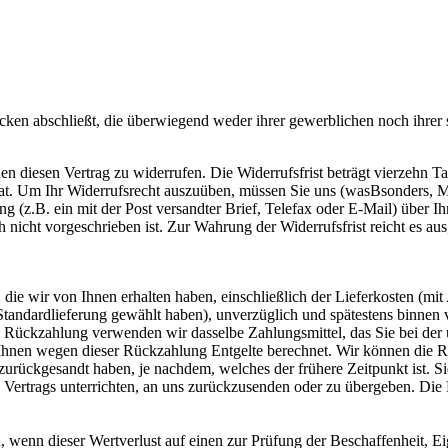
ecken abschließt, die überwiegend weder ihrer gewerblichen noch ihrer
diesen Vertrag zu widerrufen. Die Widerrufsfrist beträgt vierzehn Ta
 hat. Um Ihr Widerrufsrecht auszuüben, müssen Sie uns (wasBsonders
ung (z.B. ein mit der Post versandter Brief, Telefax oder E-Mail) über 
nicht vorgeschrieben ist. Zur Wahrung der Widerrufsfrist reicht es aus
die wir von Ihnen erhalten haben, einschließlich der Lieferkosten (mit
e Standardlieferung gewählt haben), unverzüglich und spätestens binne
se Rückzahlung verwenden wir dasselbe Zahlungsmittel, das Sie bei der 
 Ihnen wegen dieser Rückzahlung Entgelte berechnet. Wir können die 
zurückgesandt haben, je nachdem, welches der frühere Zeitpunkt ist. S
Vertrags unterrichten, an uns zurückzusenden oder zu übergeben. Die F
 wenn dieser Wertverlust auf einen zur Prüfung der Beschaffenheit, 