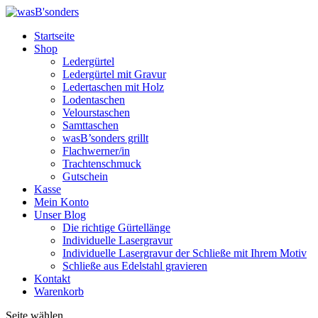
Startseite
Shop
Ledergürtel
Ledergürtel mit Gravur
Ledertaschen mit Holz
Lodentaschen
Velourstaschen
Samttaschen
wasB’sonders grillt
Flachwerner/in
Trachtenschmuck
Gutschein
Kasse
Mein Konto
Unser Blog
Die richtige Gürtellänge
Individuelle Lasergravur
Individuelle Lasergravur der Schließe mit Ihrem Motiv
Schließe aus Edelstahl gravieren
Kontakt
Warenkorb
Seite wählen