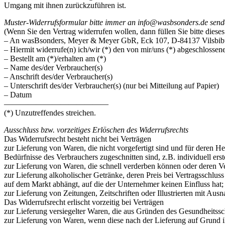
Umgang mit ihnen zurückzuführen ist.
Muster-Widerrufsformular bitte immer an info@wasbsonders.de sen
(Wenn Sie den Vertrag widerrufen wollen, dann füllen Sie bitte diese
– An wasBsonders, Meyer & Meyer GbR, Eck 107, D-84137 Vilsbibu
– Hiermit widerrufe(n) ich/wir (*) den von mir/uns (*) abgeschlossen
– Bestellt am (*)/erhalten am (*)
– Name des/der Verbraucher(s)
– Anschrift des/der Verbraucher(s)
– Unterschrift des/der Verbraucher(s) (nur bei Mitteilung auf Papier)
– Datum
—————————————
(*) Unzutreffendes streichen.
Ausschluss bzw. vorzeitiges Erlöschen des Widerrufsrechts
Das Widerrufsrecht besteht nicht bei Verträgen
zur Lieferung von Waren, die nicht vorgefertigt sind und für deren H
Bedürfnisse des Verbrauchers zugeschnitten sind, z.B. individuell erste
zur Lieferung von Waren, die schnell verderben können oder deren Ve
zur Lieferung alkoholischer Getränke, deren Preis bei Vertragsschlu
auf dem Markt abhängt, auf die der Unternehmer keinen Einfluss hat;
zur Lieferung von Zeitungen, Zeitschriften oder Illustrierten mit A
Das Widerrufsrecht erlischt vorzeitig bei Verträgen
zur Lieferung versiegelter Waren, die aus Gründen des Gesundheitssc
zur Lieferung von Waren, wenn diese nach der Lieferung auf Grund i