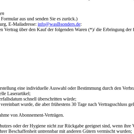
den
s Formular aus und senden Sie es zurück.)
rg, E-Mailadresse:
info@wasBsonders.de
:
en Vertrag über den Kauf der folgenden Waren (*)/ die Erbringung der 
erstellung eine individuelle Auswahl oder Bestimmung durch den Verbra
lle Laserartikel;
rfallsdatum schnell überschritten würde;
ss vereinbart wurde, die aber frühestens 30 Tage nach Vertragsschluss
usnahme von Abonnement-Verträgen.
hutzes oder der Hygiene nicht zur Rückgabe geeignet sind, wenn ihre V
hrer Beschaffenheit untrennbar mit anderen Gütern vermischt wurden;