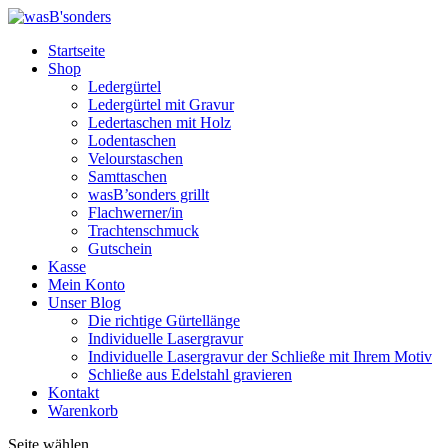
Startseite
Shop
Ledergürtel
Ledergürtel mit Gravur
Ledertaschen mit Holz
Lodentaschen
Velourstaschen
Samttaschen
wasB’sonders grillt
Flachwerner/in
Trachtenschmuck
Gutschein
Kasse
Mein Konto
Unser Blog
Die richtige Gürtellänge
Individuelle Lasergravur
Individuelle Lasergravur der Schließe mit Ihrem Motiv
Schließe aus Edelstahl gravieren
Kontakt
Warenkorb
Seite wählen