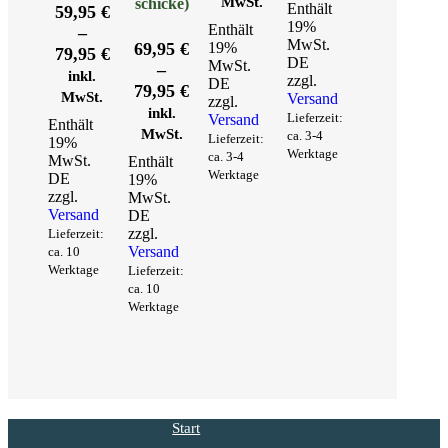
MwSt.
schicke)
Enthält
59,95
€
19%
Enthält
–
MwSt.
69,95
€
19%
Preisspanne:
79,95
€
DE
MwSt.
–
59,95 €
inkl.
zzgl.
DE
Preisspanne:
79,95
€
bis
MwSt.
Versand
zzgl.
69,95 €
inkl.
79,95 €
Lieferzeit:
Versand
Enthält
bis
MwSt.
ca. 3-4
Lieferzeit:
19%
79,95 €
Werktage
ca. 3-4
MwSt.
Enthält
Werktage
DE
19%
zzgl.
MwSt.
Versand
DE
zzgl.
Lieferzeit:
Versand
ca. 10
Werktage
Lieferzeit:
ca. 10
Werktage
Start