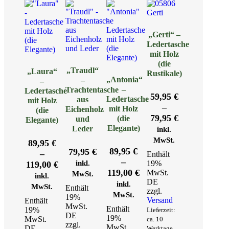
(ALTMESSING)
MENGE
„Gerti“ –
Ledertasche
mit Holz
(die
„Traudl“
„Laura“
Rustikale)
„Antonia“
–
–
–
Trachtentasche
Ledertasche
59,95
€
Ledertasche
aus
mit Holz
–
mit Holz
Eichenholz
(die
Preisspanne:
79,95
€
(die
und
Elegante)
59,95 €
Elegante)
Leder
inkl.
bis
MwSt.
89,95
€
79,95 €
89,95
€
79,95
€
–
Enthält
–
Preisspanne:
inkl.
19%
119,00
€
Preisspanne:
119,00
€
MwSt.
89,95 €
MwSt.
inkl.
DE
89,95 €
inkl.
bis
MwSt.
Enthält
zzgl.
bis
MwSt.
119,00 €
19%
Versand
Enthält
119,00 €
MwSt.
Enthält
19%
Lieferzeit:
DE
19%
MwSt.
ca. 10
zzgl.
MwSt.
DE
Werktage