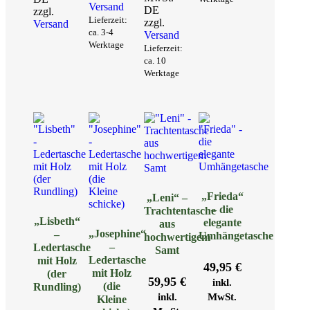
Versand
DE
zzgl.
Lieferzeit:
zzgl.
Versand
ca. 3-4
Versand
Werktage
Lieferzeit:
ca. 10
Werktage
„Frieda“
„Leni“ –
– die
Trachtentasche
„Lisbeth“
elegante
aus
„Josephine“
–
Umhängetasche
hochwertigem
–
Ledertasche
Samt
Ledertasche
mit Holz
49,95
€
mit Holz
(der
59,95
€
inkl.
(die
Rundling)
inkl.
MwSt.
Kleine