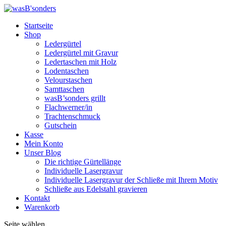
Startseite
Shop
Ledergürtel
Ledergürtel mit Gravur
Ledertaschen mit Holz
Lodentaschen
Velourstaschen
Samttaschen
wasB’sonders grillt
Flachwerner/in
Trachtenschmuck
Gutschein
Kasse
Mein Konto
Unser Blog
Die richtige Gürtellänge
Individuelle Lasergravur
Individuelle Lasergravur der Schließe mit Ihrem Motiv
Schließe aus Edelstahl gravieren
Kontakt
Warenkorb
Seite wählen