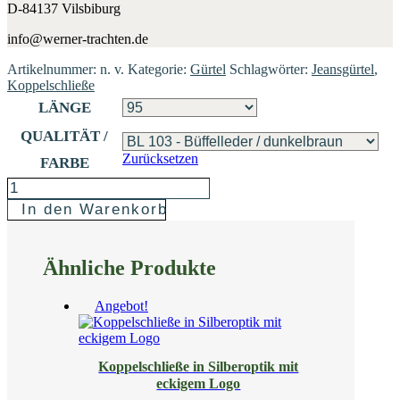
D-84137 Vilsbiburg
info@werner-trachten.de
Artikelnummer:
n. v.
Kategorie:
Gürtel
Schlagwörter:
Jeansgürtel
,
Koppelschließe
LÄNGE
QUALITÄT /
Zurücksetzen
FARBE
JEANSGÜRTEL
In den Warenkorb
06-
MODISCHER
Ähnliche Produkte
UNISEX-
GÜRTEL
Angebot!
MENGE
Koppelschließe in Silberoptik mit
eckigem Logo