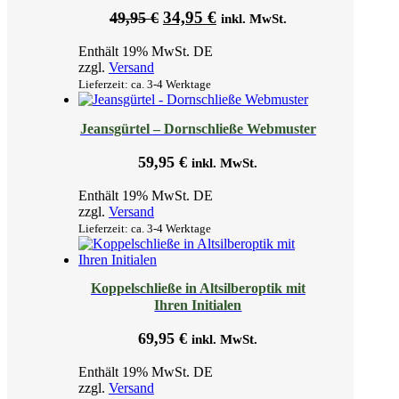
Ursprünglicher
Aktueller
34,95
€
49,95
€
inkl. MwSt.
Preis
Preis
Enthält 19% MwSt. DE
war:
ist:
zzgl.
Versand
49,95 €
34,95 €.
Lieferzeit: ca. 3-4 Werktage
Jeansgürtel – Dornschließe Webmuster
59,95
€
inkl. MwSt.
Enthält 19% MwSt. DE
zzgl.
Versand
Lieferzeit: ca. 3-4 Werktage
Koppelschließe in Altsilberoptik mit
Ihren Initialen
69,95
€
inkl. MwSt.
Enthält 19% MwSt. DE
zzgl.
Versand