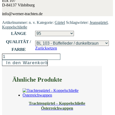
Eck 107
D-84137 Vilsbiburg
info@werner-trachten.de
Artikelnummer:
n. v.
Kategorie:
Gürtel
Schlagwörter:
Jeansgürtel
,
Koppelschließe
LÄNGE
QUALITÄT /
Zurücksetzen
FARBE
JEANSGÜRTEL
In den Warenkorb
04-
MODISCHER
Ähnliche Produkte
UNISEX-
GÜRTEL
MENGE
Trachtengürtel – Koppelschließe
Österreichwappen