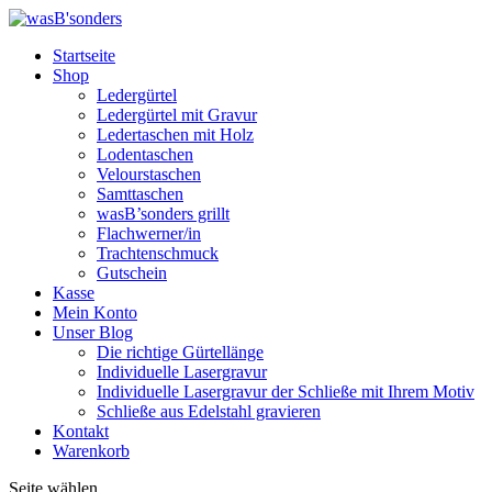
Startseite
Shop
Ledergürtel
Ledergürtel mit Gravur
Ledertaschen mit Holz
Lodentaschen
Velourstaschen
Samttaschen
wasB’sonders grillt
Flachwerner/in
Trachtenschmuck
Gutschein
Kasse
Mein Konto
Unser Blog
Die richtige Gürtellänge
Individuelle Lasergravur
Individuelle Lasergravur der Schließe mit Ihrem Motiv
Schließe aus Edelstahl gravieren
Kontakt
Warenkorb
Seite wählen